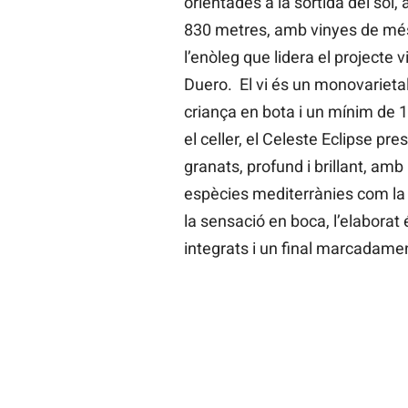
orientades a la sortida del sol, 
830 metres, amb vinyes de més
l’enòleg que lidera el projecte v
Duero. El vi és un monovarietal
criança en bota i un mínim de
el celler, el Celeste Eclipse pr
granats, profund i brillant, amb
espècies mediterrànies com la fa
la sensació en boca, l’elaborat
integrats i un final marcadamen