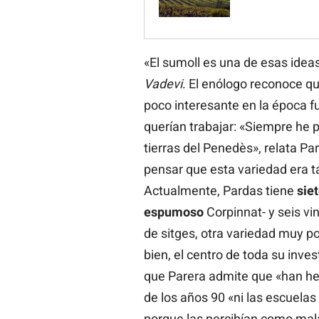
«El sumoll es una de esas ideas
Vadevi
. El enólogo reconoce q
poco interesante en la época 
querían trabajar: «Siempre he 
tierras del Penedès», relata Pa
pensar que esta variedad era 
Actualmente, Pardas tiene
sie
espumoso
Corpinnat- y seis vi
de sitges, otra variedad muy p
bien, el centro de toda su inve
que Parera admite que «han hec
de los años 90 «ni las escuela
porque las percibían como mal