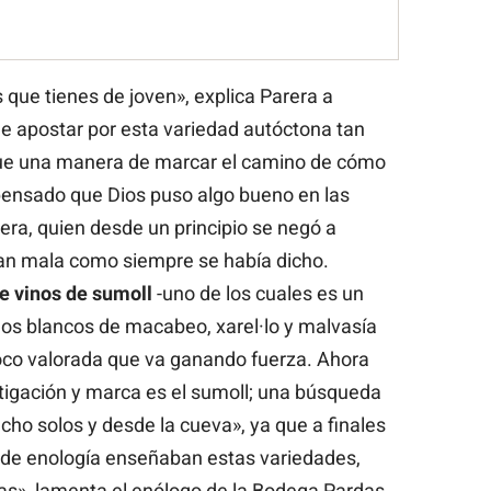
 que tienes de joven», explica Parera a
ue apostar por esta variedad autóctona tan
fue una manera de marcar el camino de cómo
pensado que Dios puso algo bueno en las
rera, quien desde un principio se negó a
tan mala como siempre se había dicho.
te vinos de sumoll
-uno de los cuales es un
nos blancos de macabeo, xarel·lo y malvasía
oco valorada que va ganando fuerza. Ahora
stigación y marca es el sumoll; una búsqueda
ho solos y desde la cueva», ya que a finales
s de enología enseñaban estas variedades,
as», lamenta el enólogo de la Bodega Pardas.