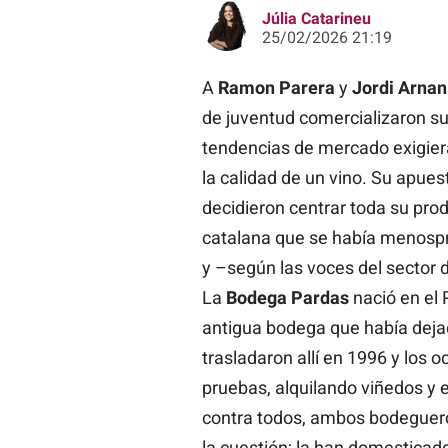
Júlia Catarineu
25/02/2026 21:19
A
Ramon Parera
y
Jordi Arnan
de juventud comercializaron su
tendencias de mercado exigiera
la calidad de un vino. Su apues
decidieron centrar toda su pro
catalana que se había menospre
y –según las voces del sector d
La
Bodega Pardas
nació en el 
antigua bodega que había deja
trasladaron allí en 1996 y los 
pruebas, alquilando viñedos y 
contra todos, ambos bodegueros
la cuestión; la han domesticado