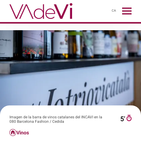
CA
Imagen de la barra de vinos catalanes del INCAVI en la
5′
080 Barcelona Fashion / Cedida
Vinos