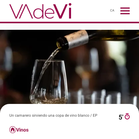
CA
Un camarero sirviendo una copa de vino blanco / EP
5′
Vinos