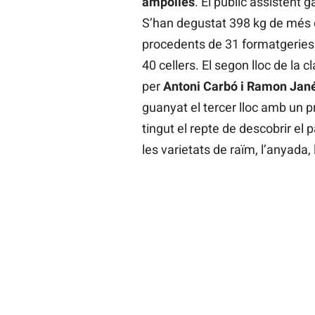
ampolles
. El públic assistent 
S’han degustat 398 kg de més d
procedents de 31 formatgeries s
40 cellers. El segon lloc de la 
per
Antoni Carbó i Ramon Jan
guanyat el tercer lloc amb un p
tingut el repte de descobrir el 
les varietats de raïm, l’anyada, 