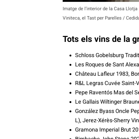
Imatge de l’interior de la Casa Llotja
Viniteca, el Tast per Parelles / Cedid
Tots els vins de la g
Schloss Gobelsburg Tradi
Les Roques de Sant Alexa
Château Lafleur 1983, Bo
R&L Legras Cuvée Saint-
Pepe Raventós Mas del Se
Le Gallais Wiltinger Bra
González Byass Oncle Pep
L), Jerez-Xérès-Sherry Vin
Gramona Imperial Brut 20
Bimbache John Stone 2024