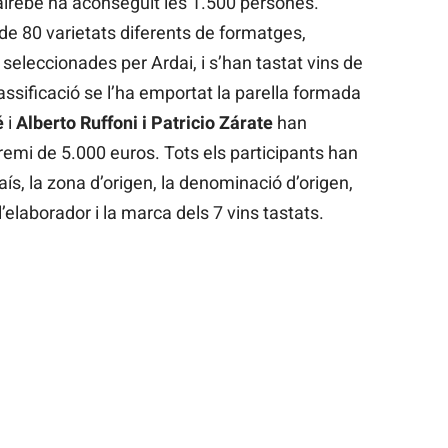
gairebé ha aconseguit les 1.500 persones.
e 80 varietats diferents de formatges,
eleccionades per Ardai, i s’han tastat vins de
classificació se l’ha emportat la parella formada
é
i
Alberto Ruffoni i Patricio Zárate
han
remi de 5.000 euros. Tots els participants han
país, la zona d’origen, la denominació d’origen,
l’elaborador i la marca dels 7 vins tastats.