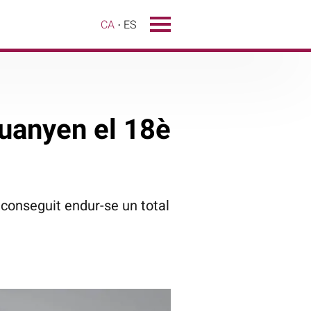
CA
ES
guanyen el 18è
aconseguit endur-se un total