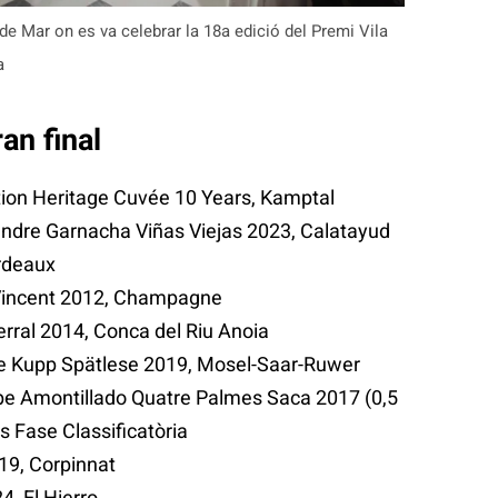
 de Mar on es va celebrar la 18a edició del Premi Vila
a
ran final
tion Heritage Cuvée 10 Years, Kamptal
ndre Garnacha Viñas Viejas 2023, Calatayud
rdeaux
Vincent 2012, Champagne
rral 2014, Conca del Riu Anoia
une Kupp Spätlese 2019, Mosel-Saar-Ruwer
e Amontillado Quatre Palmes Saca 2017 (0,5
s Fase Classificatòria
19, Corpinnat
, El Hierro