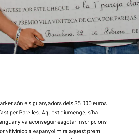
a, guanyadors del Premi Vila Viniteca, Tast per Parelles / Cedid
arker són els guanyadors dels 35.000 euros
Tast per Parelles. Aquest diumenge, s’ha
enguany va aconseguir esgotar inscripcions
tor vitivinícola espanyol mira aquest premi