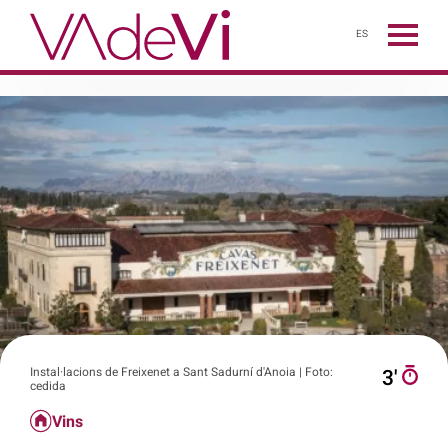
ES
Instal·lacions de Freixenet a Sant Sadurní d'Anoia | Foto:
3′
cedida
Vins