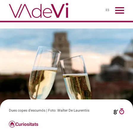
ES
Dues copes d'escumós | Foto: Walter De Laurentiis
8′
Curiositats