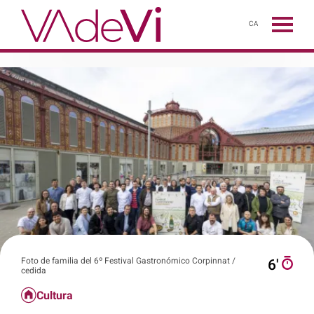
CA
Foto de familia del 6º Festival Gastronómico Corpinnat /
6′
cedida
Cultura