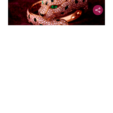
Lujo con carácter
Una joya para mujeres que no piden
permiso