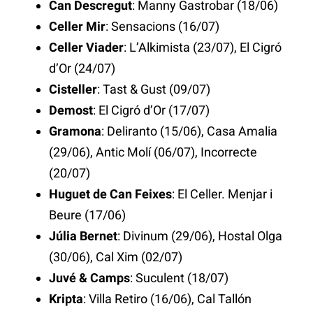
Can Descregut
: Manny Gastrobar (18/06)
Celler Mir
: Sensacions (16/07)
Celler Viader
: L’Alkimista (23/07), El Cigró
d’Or (24/07)
Cisteller
: Tast & Gust (09/07)
Demost
: El Cigró d’Or (17/07)
Gramona
: Deliranto (15/06), Casa Amalia
(29/06), Antic Molí (06/07), Incorrecte
(20/07)
Huguet de Can Feixes
: El Celler. Menjar i
Beure (17/06)
Júlia Bernet
: Divinum (29/06), Hostal Olga
(30/06), Cal Xim (02/07)
Juvé & Camps
: Suculent (18/07)
Kripta
: Villa Retiro (16/06), Cal Tallón