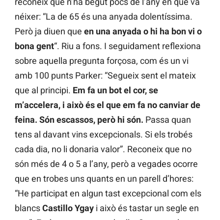
reconeix que n’ha begut pocs de l’any en què va
néixer: “La de 65 és una anyada dolentíssima.
Però ja diuen que
en una anyada o hi ha bon vi o
bona gent
“. Riu a fons. I seguidament reflexiona
sobre aquella pregunta forçosa, com és un vi
amb 100 punts Parker: “Segueix sent el mateix
que al principi.
Em fa un bot el cor, se
m’accelera, i això és el que em fa no canviar de
feina. Són escassos, però hi són.
Passa quan
tens al davant vins excepcionals. Si els trobés
cada dia, no li donaria valor”. Reconeix que no
són més de 4 o 5 a l’any, però a vegades ocorre
que en trobes uns quants en un parell d’hores:
“He participat en algun tast excepcional com els
blancs
Castillo Ygay
i això és tastar un segle en