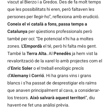
viscut al Bierzo i a Gredos. Des de fa molt temps
que les possibilitats hi eren, però faltaven les
persones per llegir-ho”, reflexiona amb erudició.
Coneix el vi català a fons, passa temps a
Catalunya
per qüestions professionals però
també per oci: “De potencial n’hi ha a moltes
zones.
L’Empordà
el té, però hi falta més gent.
També la
Terra Alta.
Al
Penedès
ja hem vist la
revalorització de la xarel·lo amb projectes com el
d’
Enric Soler
o el treball enològic precís
d
’Alemany i Corrió
. Hi ha grans vins i grans
blancs i s’ha passat de desprestigiar els raïms
que anaven principalment al cava, a considerar-
los tresors.
Això salvarà aquest territori
“, diu
havent-ne fet una anàlisi prèvia.