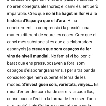
no eren coneguts aleshores; el canvi és lent però
imparable. Crec que
no hi ha hagut millor vi a la
història d’Espanya que el d’ara
. Hi ha
coneixement, la comprensió i la passió i una
manera diferent de veure les coses. Crec que el
canvi més substancial és que els elaboradors
espanyols
ja creuen que som capaços de fer
vins de nivell mundial.
No fem el vi bo, bonic i
barat que ens pressuposaven a fora, som
capaços d’elaborar grans vins. I per altra banda
considero que hem superat el tema de les
modes.
S’investiguen sòls, varietats, vinyes…
Es
mira d’entendre com ha de ser el vi a cada lloc,
sense buscar l’estil o la forma de fer o ser d’una
altra regió”. Luis Gutiérrez constata que cada