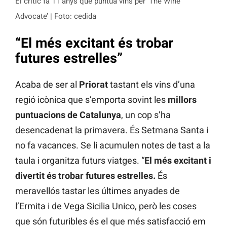
El crític fa 11 anys que puntua vins per ‘The Wine
Advocate’ | Foto: cedida
“El més excitant és trobar
futures estrelles”
Acaba de ser al
Priorat
tastant els vins d’una
regió icònica que s’emporta sovint les
millors
puntuacions de Catalunya
, un cop s’ha
desencadenat la primavera. És Setmana Santa i
no fa vacances. Se li acumulen notes de tast a la
taula i organitza futurs viatges. “
El més excitant i
divertit és trobar futures estrelles.
És
meravellós tastar les últimes anyades de
l’Ermita i de Vega Sicilia Unico, però les coses
que són futuribles és el que més satisfacció em