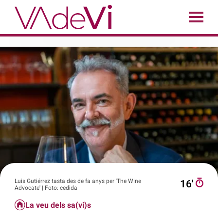
Luis Gutiérrez tasta des de fa anys per 'The Wine
16′
Advocate' | Foto: cedida
La veu dels sa(vi)s