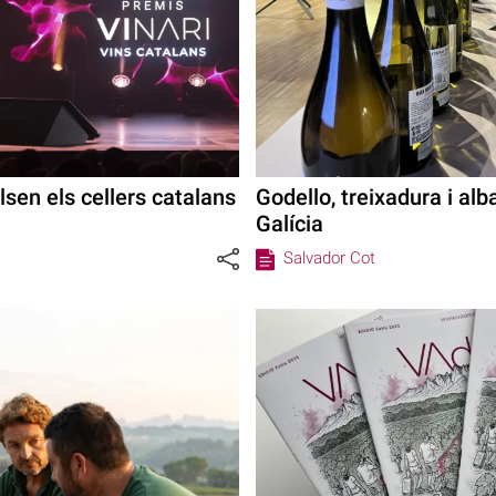
sen els cellers catalans
Godello, treixadura i alb
Galícia
Salvador Cot