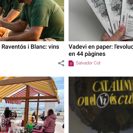
Raventós i Blanc: vins
Vadevi en paper: l'evoluc
en 44 pàgines
Salvador Cot