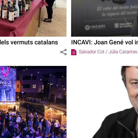
dels vermuts catalans
INCAVI: Joan Gené vol im
Salvador Cot /
Júlia Catarine