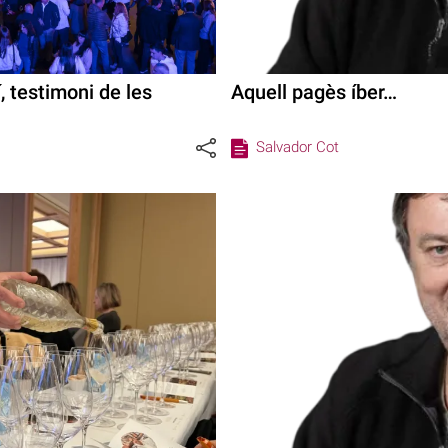
, testimoni de les
Aquell pagès íber…
Salvador Cot